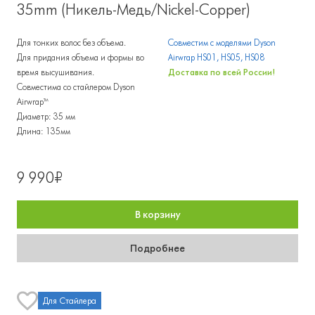
35mm (Никель-Медь/Nickel-Copper)
Для тонких волос без объема.
Совместим с моделями Dyson
Для придания объема и формы во
Airwrap HS01, HS05, HS08
время высушивания.
Доставка по всей России!
Совместима со стайлером Dyson
Airwrap™
Диаметр: 35 мм
Длина: 135мм
9 990₽
В корзину
Подробнее
Для Стайлера