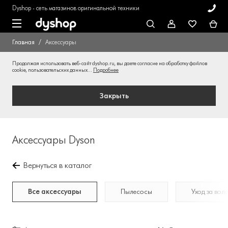
Dyshop - сеть магазинов оригинальной техники
Главная
Аксессуары
Продолжая использовать веб-сайт dyshop.ru, вы даете согласие на обработку файлов
cookie, пользовательских данных...
Подробнее
Закрыть
Аксессуары Dyson
Вернуться в каталог
Все аксессуары
Пылесосы
Уход за вол