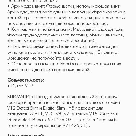
остановок для очистки .
• Архимедов винт: Форма щетки, напоминающая винт
Архимеда, затягивает длинные волосы и сбрасывает их в
контейнер — особенно эффективно для длинноволосых
домочадцев и владельцев домашних животных .
• Компактный и легкий дизайн: Идеально подходит для
уборки труднодоступных мест, лестниц, обивки диванов,
кресел, матрасов и салонов автомобилей .
• Легкое обслуживание: Валик легко извлекается для
очистки от волос и нитей, при этом щетка НЕ является
моющейся (не погружайте в воду) .
• Основное назначение: Борьба с шерстью домашних
животных и длинными волосами людей.
Совместимость:
• Dyson V12
ВНИМАНИЕ: Насадка имеет специальный Slim-форм-
фактор и предназначена только для пылесосов серий
V12 Detect Slim и Digital Slim . НЕ подходит для
стандартных V11, V10, V8, V7, а также V15, Outsize и
Gen5detect. Версия 971426-02 — это "Slim" версия (в
отличие от универсальной 971426-01) .
Типы покрытий: