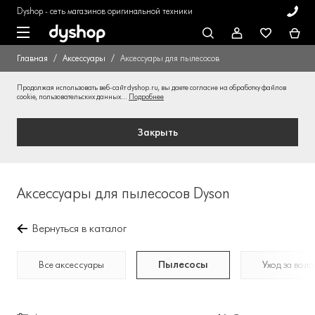
Dyshop - сеть магазинов оригинальной техники
Главная
Аксессуары
Аксессуары для пылесосов
Продолжая использовать веб-сайт dyshop.ru, вы даете согласие на обработку файлов
cookie, пользовательских данных...
Подробнее
Закрыть
Аксессуары для пылесосов Dyson
Вернуться в каталог
Все аксессуары
Пылесосы
Уход за вол