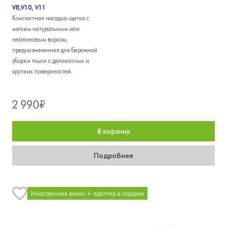
V8,V10, V11
Компактная насадка-щетка с
мягким натуральным или
нейлоновым ворсом,
предназначенная для бережной
уборки пыли с деликатных и
хрупких поверхностей.
2 990₽
В корзину
Подробнее
Иностранная вилка + адаптер в подарок