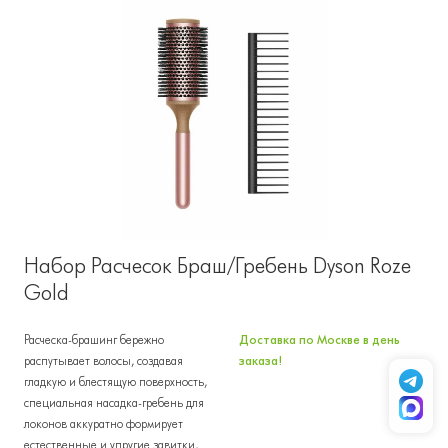
Набор Расчесок Браш/Гребень Dyson Roze
Gold
Расческа-брашинг бережно
Доставка по Москве в день
распутывает волосы, создавая
заказа!
гладкую и блестящую поверхность,
специальная насадка-гребень для
локонов аккуратно формирует
естественные и упругие завитки,