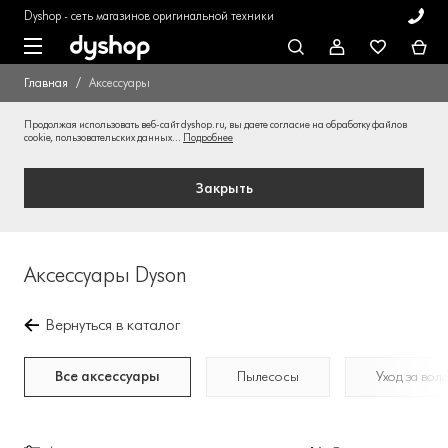
Dyshop - сеть магазинов оригинальной техники
Главная
Аксессуары
Продолжая использовать веб-сайт dyshop.ru, вы даете согласие на обработку файлов
cookie, пользовательских данных...
Подробнее
Закрыть
Аксессуары Dyson
Вернуться в каталог
Все аксессуары
Пылесосы
Уход за вол