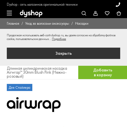
Dyshop - сеть магазинов оригинальной техники
Главная
Уход за волосами аксессуары
Насадки
Продолжая использовать веб-сайт dyshop.ru, вы даете согласие на обработку файлов
cookie, пользовательских данных...
Подробнее
Закрыть
Длинная цилиндрическая насадка
Добавить
Airwrap™ 30mm Blush Pink (Нежно-
в корзину
розовый)
Для Стайлера