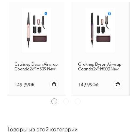
Стайлер Dyson Airwrap
Стайлер Dyson Airwrap
Coanda2x™ HS09 New
Coanda2x™ HS09 New
Ceramic Pink/Rose Gold
Jasper Plum (Тёмно-
(Керамический
фиолетовый /
розовый/Розовое
Сливовый)
149 990₽
149 990₽
золото)
Товары из этой категории