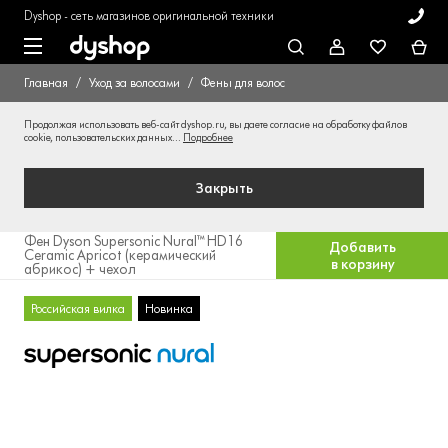
Dyshop - сеть магазинов оригинальной техники
Главная
Уход за волосами
Фены для волос
Продолжая использовать веб-сайт dyshop.ru, вы даете согласие на обработку файлов
cookie, пользовательских данных...
Подробнее
Закрыть
Фен Dyson Supersonic Nural™ HD16
Добавить
Ceramic Apricot (керамический
в корзину
абрикос) + чехол
Российская вилка
Новинка