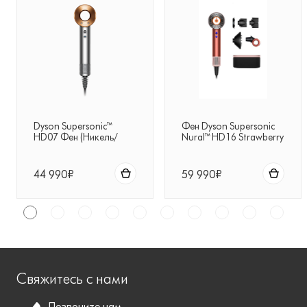
Dyson Supersonic™
Фен Dyson Supersonic
HD07 Фен (Никель/
Nural™ HD16 Strawberry
Медь)
Bronze + чехол
44 990₽
59 990₽
Свяжитесь с нами
Позвоните нам