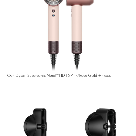
Фен Dyson Supersonic Nural™ HD16 Pink/Roze Gold + чехол