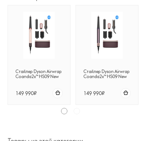
Стайлер Dyson Airwrap
Стайлер Dyson Airwrap
Coanda2x™ HS09 New
Coanda2x™ HS09 New
Ceramic Pink/Rose Gold
Jasper Plum (Тёмно-
(Керамический
фиолетовый /
розовый/Розовое
Сливовый)
149 990₽
149 990₽
золото)
Товары из этой категории