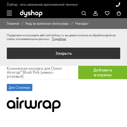
Dyshop - сеть магазинов оригинальной техники
Главная
Уход за волосами аксессуары
Насадки
Продолжая использовать веб-сайт dyshop.ru, вы даете согласие на обработку файлов
cookie, пользовательских данных...
Подробнее
Закрыть
Коническая насадка для Dyson
Добавить
Airwrap™ Blush Pink (нежно-
в корзину
розовый)
Для Стайлера