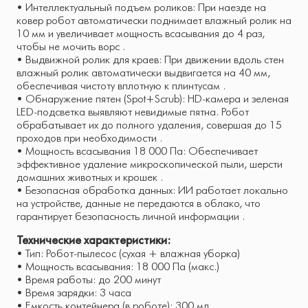
• Интеллектуальный подъем роликов: При наезде на
ковер робот автоматически поднимает влажный ролик на
10 мм и увеличивает мощность всасывания до 4 раз,
чтобы не мочить ворс .
• Выдвижной ролик для краев: При движении вдоль стен
влажный ролик автоматически выдвигается на 40 мм,
обеспечивая чистоту вплотную к плинтусам .
• Обнаружение пятен (Spot+Scrub): HD-камера и зеленая
LED-подсветка выявляют невидимые пятна. Робот
обрабатывает их до полного удаления, совершая до 15
проходов при необходимости .
• Мощность всасывания 18 000 Па: Обеспечивает
эффективное удаление микроскопической пыли, шерсти
домашних животных и крошек .
• Безопасная обработка данных: ИИ работает локально
на устройстве, данные не передаются в облако, что
гарантирует безопасность личной информации .
Технические характеристики:
• Тип: Робот-пылесос (сухая + влажная уборка)
• Мощность всасывания: 18 000 Па (макс.)
• Время работы: до 200 минут
• Время зарядки: 3 часа
• Емкость контейнера (в роботе): 300 мл