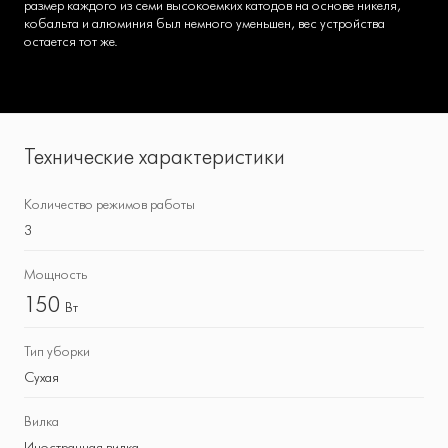
размер каждого из семи высокоемких катодов на основе никеля,
кобальта и алюминия был немного уменьшен, вес устройства
остается тот же.
Технические характеристики
Количество режимов работы
3
Мощность
150
Вт
Тип уборки
Сухая
Вилка
Иностранная вилка