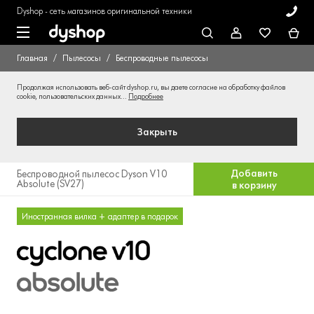
Dyshop - сеть магазинов оригинальной техники
Главная
Пылесосы
Беспроводные пылесосы
Продолжая использовать веб-сайт dyshop.ru, вы даете согласие на обработку файлов
cookie, пользовательских данных...
Подробнее
Закрыть
Добавить
Беспроводной пылесос Dyson V10
Absolute (SV27)
в корзину
Иностранная вилка + адаптер в подарок