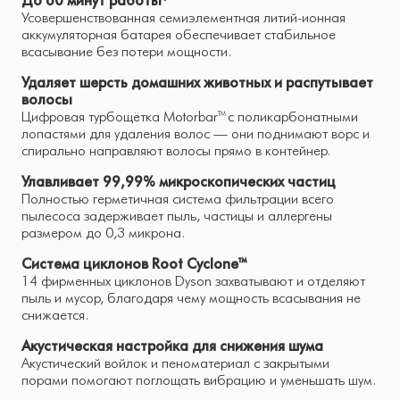
До 60 минут работы¹
Усовершенствованная семиэлементная литий-ионная
аккумуляторная батарея обеспечивает стабильное
всасывание без потери мощности.
Удаляет шерсть домашних животных и распутывает
волосы
Цифровая турбощётка Motorbar™ с поликарбонатными
лопастями для удаления волос — они поднимают ворс и
спирально направляют волосы прямо в контейнер.
Улавливает 99,99% микроскопических частиц
Полностью герметичная система фильтрации всего
пылесоса задерживает пыль, частицы и аллергены
размером до 0,3 микрона.
Система циклонов Root Cyclone™
14 фирменных циклонов Dyson захватывают и отделяют
пыль и мусор, благодаря чему мощность всасывания не
снижается.
Акустическая настройка для снижения шума
Акустический войлок и пеноматериал с закрытыми
порами помогают поглощать вибрацию и уменьшать шум.