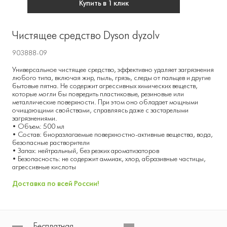
Купить в 1 клик
Чистящее средство Dyson dyzolv
903888-09
Универсальное чистящее средство, эффективно удаляет загрязнения
любого типа, включая жир, пыль, грязь, следы от пальцев и другие
бытовые пятна. Не содержит агрессивных химических веществ,
которые могли бы повредить пластиковые, резиновые или
металлические поверхности. При этом оно обладает мощными
очищающими свойствами, справляясь даже с застарелыми
загрязнениями.
• Объем: 500 мл
• Состав: биоразлагаемые поверхностно-активные вещества, вода,
безопасные растворители
• Запах: нейтральный, без резких ароматизаторов
• Безопасность: не содержит аммиак, хлор, абразивные частицы,
агрессивные кислоты
Доставка по всей России!
Бесплатная