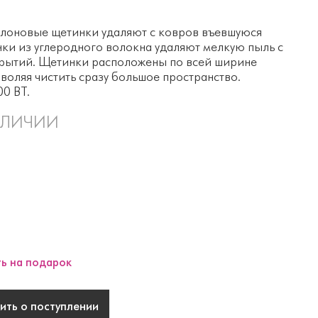
лоновые щетинки удаляют с ковров въевшуюся
нки из углеродного волокна удаляют мелкую пыль с
рытий. Щетинки расположены по всей ширине
зволяя чистить сразу большое пространство.
0 ВТ.
АЛИЧИИ
ь на подарок
ть о поступлении