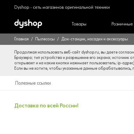
Dyshop - сеть магазинов оригинальной техники
Товары
Розничные
Главная
Пылесосы
Док-станции, насадки и аксессуары
Продолжая использовать веб-сайт dyshop.ru, вы даете согласи
Браузера; тип устройства и разрешение его экрана; источник о
открывает и на какие кнопки нажимает пользователь; ip-адрес
Если вы не хотите, чтобы указанные данные обрабатывались, п
Полезные ссылки
Доставка по всей России!