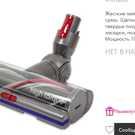
970100-05
Жесткие ней
грязь. Щети
твердых пок
насадки, по
Мощность 10
НЕТ В Н
Намекнут
Сообщи