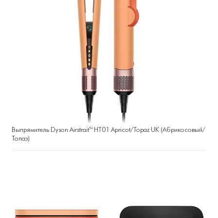
Выпрямитель Dyson Airstrait™ HT01 Apricot/Topaz UK (Абрикосовый/
Топаз)