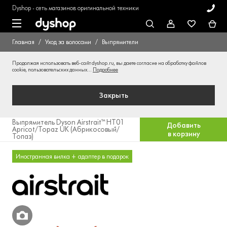
Dyshop - сеть магазинов оригинальной техники
Главная
Уход за волосами
Выпрямители
Продолжая использовать веб-сайт dyshop.ru, вы даете согласие на обработку файлов
cookie, пользовательских данных...
Подробнее
Закрыть
Выпрямитель Dyson Airstrait™ HT01
Добавить
Apricot/Topaz UK (Абрикосовый/
в корзину
Топаз)
Иностранная вилка + адаптер в подарок