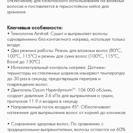
отключения) для безопасного использования на влажных
волосах и поставляется в термостойком кейсе для
хранения .
Ключевые особенности:
• Технология Airstrait: Сушит и выпрямляет волосы
одновременно без контактного нагрева, используя только
воздух .
• Два режима работы: Режим для влажных волос (80°C,
100°C, 115°C) и режим для сухих волос (100°C, 115°C,
Boost до 130°C) .
• Интеллектуальный контроль нагрева: Датчики-
термисторы из стеклянных шариков измеряют температуру
до 30 раз в секунду, предотвращая перегрев и
повреждение волос .
• Двигатель Dyson Hyperdymium™: 106 000 об/мин,
создает давление 3.6 кПа для выпрямления и сушки,
пропуская 11.9 л воздуха в секунду .
• Направленный поток воздуха 45°: Обеспечивает
натяжение для выпрямления волос от корней до кончиков
.
• Сохранение здоровья волос: По сравнению с
традиционными выпрямителями, волосы остаются на 60%