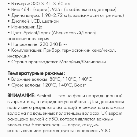
• Размеры: 330 × 41 × 60 мм
• Вес: 464 г (корпус), 935 г (с кабелем и адаптером)
• Длина шнура: 1.98–2.72 м (в зависимости от региона)
• Дисплей: LCD, цветной
• Ионизация: Да
• Цвет: Apricot/Topaz (Абрикосовый/Топаз) —
ограниченная серия
• Напряжение: 220-240 В ~
• Комплектация: Прибор, термостойкий кейс/чехол,
инструкция
• Страна производства: Малайзия/Филиппины
Температурные режимы:
• Влажные волосы: 80°C, 110°C, 140°C
• Сухие волосы: 120°C, 140°C, Boost
ВНИМАНИЕ:
Airstrait — это не фен и не традиционный
выпрямитель, а гибридное устройство . Для достижения
наилучшего результата используйте режим для влажных
волос на подсушенных полотенцем волосах. UK версия
оснащена вилкой с УЗО, которая является важным
элементом безопасности — перед каждым
использованием рекомендуется тестировать УЗО.