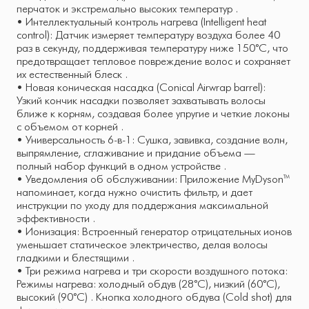
перчаток и экстремально высоких температур .
• Интеллектуальный контроль нагрева (Intelligent heat
control): Датчик измеряет температуру воздуха более 40
раз в секунду, поддерживая температуру ниже 150°C, что
предотвращает тепловое повреждение волос и сохраняет
их естественный блеск .
• Новая коническая насадка (Conical Airwrap barrel):
Узкий кончик насадки позволяет захватывать волосы
ближе к корням, создавая более упругие и четкие локоны
с объемом от корней .
• Универсальность 6-в-1: Сушка, завивка, создание волн,
выпрямление, сглаживание и придание объема —
полный набор функций в одном устройстве .
• Уведомления об обслуживании: Приложение MyDyson™
напоминает, когда нужно очистить фильтр, и дает
инструкции по уходу для поддержания максимальной
эффективности .
• Ионизация: Встроенный генератор отрицательных ионов
уменьшает статическое электричество, делая волосы
гладкими и блестящими .
• Три режима нагрева и три скорости воздушного потока:
Режимы нагрева: холодный обдув (28°C), низкий (60°C),
высокий (90°C) . Кнопка холодного обдува (Cold shot) для