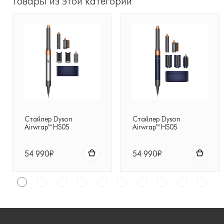
Товары из этой категории
Стайлер Dyson
Стайлер Dyson
Airwrap™ HS05
Airwrap™ HS05
Complete Long
Complete Long Prussian
nickel/copper
Blue/Copper
54 990₽
54 990₽