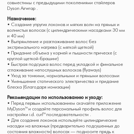
совместимы с предыдущими поколениями стайлеров
Dyson Airwrap .
Назначение:
• Создание упругих локонов и мягких волн на прямых и
волнистых волосах (с цилиндрическими насадками 30 мм
и 40 мм)
• Выпрямление и разглаживание волос без
экстремального нагрева (с мягкой щеткой)
• Придание объема у корней и пышности прическе (с
круглой щеткой-брашинг)
• Быстрая подсушка волос перед укладкой и финальное
сглаживание непослушных волосков (flyaways)
• Уход за тонкими, нормальными и прямыми волосами
• Уменьшение статического электричества и придание
блеска (благодаря ионизации)
Рекомендации по использованию и уходу:
• Перед первым использованием скачайте приложение
MyDyson™ и создайте персональный профиль волос для
настройки i.d. curl™ последовательности .
• Для создания локонов используйте цилиндрические
насадки на влажных (предварительно подсушенных до
состояния влажности) волосах — подносите прядь к