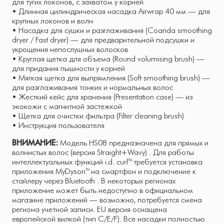
для тугих локонов, с захватом у корней
• Длинная цилиндрическая насадка Airwrap 40 мм — для
крупных локонов и волн
• Насадка для сушки и разглаживания (Coanda smoothing
dryer / Fast dryer) — для предварительной подсушки и
укрощения непослушных волосков
• Круглая щетка для объема (Round volumising brush) —
для придания пышности у корней
• Мягкая щетка для выпрямления (Soft smoothing brush) —
для разглаживания тонких и нормальных волос
• Жесткий кейс для хранения (Presentation case) — из
экокожи с магнитной застежкой
• Щетка для очистки фильтра (Filter cleaning brush)
• Инструкция пользователя
ВНИМАНИЕ:
Модель HS08 предназначена для прямых и
волнистых волос (версия Straight+Wavy) . Для работы
интеллектуальных функций i.d. curl™ требуется установка
приложения MyDyson™ на смартфон и подключение к
стайлеру через Bluetooth . В некоторых регионах
приложение может быть недоступно в официальном
магазине приложений — возможно, потребуется смена
региона учетной записи. EU версия оснащена
европейской вилкой (тип C/E/F). Все насадки полностью