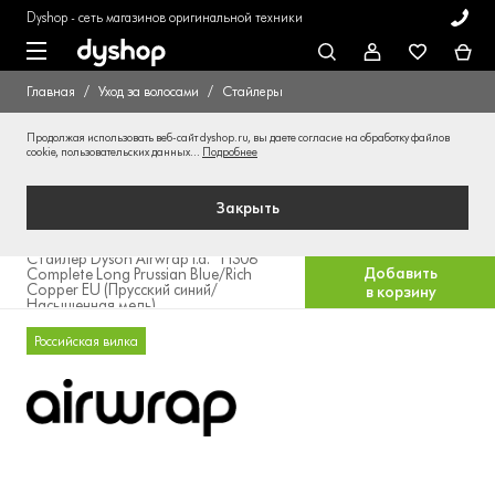
Dyshop - сеть магазинов оригинальной техники
Главная
Уход за волосами
Стайлеры
Продолжая использовать веб-сайт dyshop.ru, вы даете согласие на обработку файлов
cookie, пользовательских данных...
Подробнее
Закрыть
Стайлер Dyson Airwrap i.d.™ HS08
Добавить
Complete Long Prussian Blue/Rich
Copper EU (Прусский синий/
в корзину
Насыщенная медь)
Российская вилка