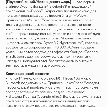
(Прусский синий/Насыщенная медь)
— это первый
стайлер Dyson с функцией Bluetooth® и поддержкой
приложения MyDyson™ . Устройство предназначено для
прямых и волнистых волос (версия Straight+Wavy) .
Приложение MyDyson™ анализирует ваш тип волос, их
длину и уровень навыков, после чего автоматически
настраивает идеальную последовательность завивки i.d.
curl™ — время накручивания, укладки и холодного обдува
адаптируются под ваши волосы . Модель оснащена
цифровым двигателем Dyson V9 Hyperdymium™, который
вращается со скоростью до 110 000 об/мин и создает
усиленный поток воздуха для эффекта Коанда (Coanda
effect), благодаря которому волосы притягиваются к
насадке и накручиваются без экстремально высоких
температур и механических зажимов .
Ключевые особенности:
• i.d. curl™ технология с Bluetooth®: Первый Airwrap с
Bluetooth-подключением. Приложение MyDyson™ создает
персональный профиль и автоматически программирует
последовательность завивки под ваш тип волос .
• Эффект Коанда (Coanda effect): Волосы автоматически
притягиваются и накручиваются на цилиндрические
насадки потоком воздуха без использования зажимов,