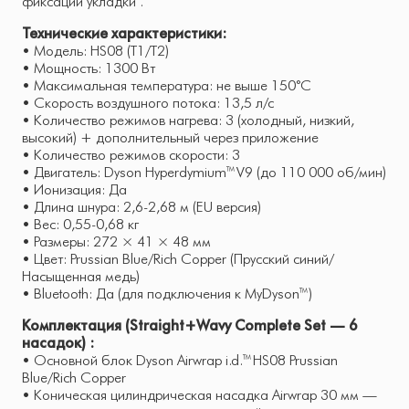
фиксации укладки .
Технические характеристики:
• Модель: HS08 (T1/T2)
• Мощность: 1300 Вт
• Максимальная температура: не выше 150°C
• Скорость воздушного потока: 13,5 л/с
• Количество режимов нагрева: 3 (холодный, низкий,
высокий) + дополнительный через приложение
• Количество режимов скорости: 3
• Двигатель: Dyson Hyperdymium™ V9 (до 110 000 об/мин)
• Ионизация: Да
• Длина шнура: 2,6-2,68 м (EU версия)
• Вес: 0,55-0,68 кг
• Размеры: 272 × 41 × 48 мм
• Цвет: Prussian Blue/Rich Copper (Прусский синий/
Насыщенная медь)
• Bluetooth: Да (для подключения к MyDyson™)
Комплектация (Straight+Wavy Complete Set — 6
насадок) :
• Основной блок Dyson Airwrap i.d.™ HS08 Prussian
Blue/Rich Copper
• Коническая цилиндрическая насадка Airwrap 30 мм —